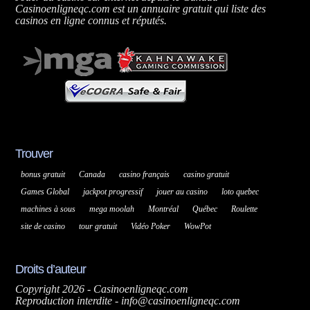
Casinoenligneqc.com est un annuaire gratuit qui liste des
casinos en ligne connus et réputés.
Trouver
bonus gratuit
Canada
casino français
casino gratuit
Games Global
jackpot progressif
jouer au casino
loto quebec
machines à sous
mega moolah
Montréal
Québec
Roulette
site de casino
tour gratuit
Vidéo Poker
WowPot
Droits d’auteur
Copyright 2026 - Casinoenligneqc.com
Reproduction interdite - info@casinoenligneqc.com