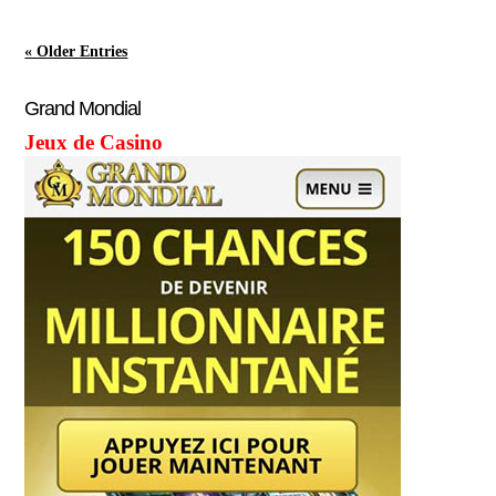
« Older Entries
Grand Mondial
Jeux de Casino