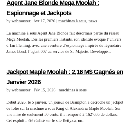
Agent Jane Blonde Mega Moolah :
Espionnage et Jackpots
by
webmaster
|
Avr 17, 2026
|
machines à sous
,
news
La machine à sous Agent Jane Blonde fait désormais partie du réseau
Mega Moolah. Dès les premiers instants, son identité évoque l’univers
d’Ian Fleming, avec une aventure d’espionnage inspirée du légendaire
James Bond, l’agent 007 au service de Sa Majesté. Développé...
Jackpot Maple Moolah : 2,16 M$ Gagnés en
Janvier 2026
by
webmaster
|
Fév 15, 2026
|
machines à sous
Début 2026, le 5 janvier, un joueur de Brampton a décroché un jackpot
de folie sur la machine à sous King of Alexandria Maple Moolah. Sur
une mise de seulement 50 cents, il a remporté 2’162’686 de dollars.
Cet exploit a été réalisé sur le site Betty.ca, un...