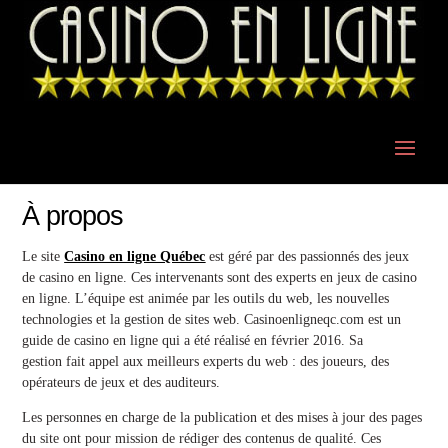
À propos
Le site
Casino en ligne Québec
est géré par des passionnés des jeux
de casino en ligne. Ces intervenants sont des experts en jeux de casino
en ligne. L’équipe est animée par les outils du web, les nouvelles
technologies et la gestion de sites web. Casinoenligneqc.com est un
guide de casino en ligne qui a été réalisé en février 2016. Sa
gestion fait appel aux meilleurs experts du web : des joueurs, des
opérateurs de jeux et des auditeurs.
Les personnes en charge de la publication et des mises à jour des pages
du site ont pour mission de rédiger des contenus de qualité. Ces