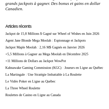
grands jackpots à gagner. Des bonus et gains en dollar
Canadien.
Articles récents
Jackpot de 15,8 Millions $ Gagné sur Wheel of Wishes en Juin 2026
Agent Jane Blonde Mega Moolah : Espionnage et Jackpots
Jackpot Maple Moolah : 2,16 M$ Gagnés en Janvier 2026
+5,5 Millions à Gagner au Mega Moolah en Décembre 2025
+11 Millions de Dollars au Jackpot WowPot
Kahnawake Gaming Commission (KGC) : Joueurs en Ligne au Québec
La Martingale : Une Stratégie Imbattable à La Roulette
Le Vidéo Poker en Ligne au Québec
La Three Wheel Roulette
Roulettes de Casino en Ligne au Canada