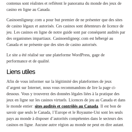
contenus sont réalistes et reflètent le panorama du monde des jeux de
casino en ligne au Canada.
Casinoenligneqc.com a pour but premier de ne présenter que des sites
de casino légaux et autorisés. Ces casinos sont détenteurs de licence de
jeu. Les casinos en ligne de notre guide sont par conséquent audités par
des organismes impartiaux. Casinoenligneqc.com est hébergé au
Canada et ne présente que des sites de casino autorisés.
Le site a été réalisé sur une plateforme WordPress, gage de
performance et de qualité.
Liens utiles
Afin de vous informer sur la légitimité des plateformes de jeux
d’argent sur Internet, nous vous recommandons de lire la page ci-
dessous. Vous y trouverez des données légales liées à la pratique des
jeux en ligne sur les casinos virtuels. Licences de jeu au Canada et dans
le monde entier:
sites audités et contrôlés au Canada
. Il est bon de
savoir que seuls le Canada, l’Europe et le Royaume-Uni sont les seuls
pays au monde à disposer d’autorités compétentes dans le secteurs des
casinos en ligne. Aucune autre région au monde ne peut en dire autant.