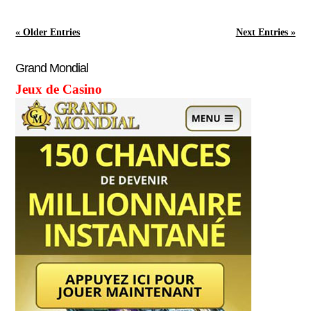
« Older Entries
Next Entries »
Grand Mondial
Jeux de Casino