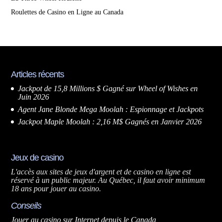
Roulettes de Casino en Ligne au Canada
Articles récents
Jackpot de 15,8 Millions $ Gagné sur Wheel of Wishes en
Juin 2026
Agent Jane Blonde Mega Moolah : Espionnage et Jackpots
Jackpot Maple Moolah : 2,16 M$ Gagnés en Janvier 2026
Jeux de casino
L'accès aux sites de jeux d'argent et de casino en ligne est
réservé à un public majeur. Au Québec, il faut avoir minimum
18 ans pour jouer au casino.
Conseils
Jouer au casino sur Internet depuis le Canada