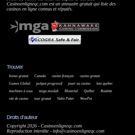
Casinoenligneqc.com est un annuaire gratuit qui liste des
casinos en ligne connus et réputés.
Trouver
bonus gratuit
Canada
casino français
casino gratuit
Games Global
jackpot progressif
jouer au casino
loto quebec
machines à sous
mega moolah
Montréal
Québec
Roulette
site de casino
tour gratuit
Vidéo Poker
WowPot
Droits d’auteur
Copyright 2026 - Casinoenligneqc.com
Reproduction interdite - info@casinoenligneqc.com