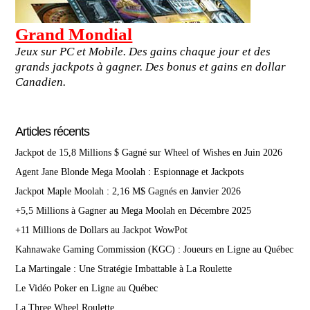
Grand Mondial
Jeux sur PC et Mobile. Des gains chaque jour et des
grands jackpots à gagner. Des bonus et gains en dollar
Canadien.
Articles récents
Jackpot de 15,8 Millions $ Gagné sur Wheel of Wishes en Juin 2026
Agent Jane Blonde Mega Moolah : Espionnage et Jackpots
Jackpot Maple Moolah : 2,16 M$ Gagnés en Janvier 2026
+5,5 Millions à Gagner au Mega Moolah en Décembre 2025
+11 Millions de Dollars au Jackpot WowPot
Kahnawake Gaming Commission (KGC) : Joueurs en Ligne au Québec
La Martingale : Une Stratégie Imbattable à La Roulette
Le Vidéo Poker en Ligne au Québec
La Three Wheel Roulette