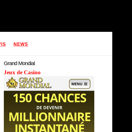
VIS
NEWS
Grand Mondial
Jeux de Casino