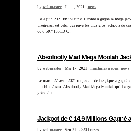
by
webmaster
|
Juil 1, 2021
|
news
Le 4 juin 2021 un joueur d’Estonie a gagné le méga jac
progressif est celui qui paye les plus gros jackpots de 
de 6’597’136,10 €...
Absolootly Mad Mega Moolah Jack
by
webmaster
|
Mai 17, 2021
|
machines à sous
,
news
Le mardi 27 avril 2021 un joueur de Belgique a gagné un 
machine à sous Absolootly Mad Mega Moolah qu’il a gag
grâce à un...
Jackpot de € 14.6 Millions Gagné
by
webmaster
|
Sep 21, 2020
|
news