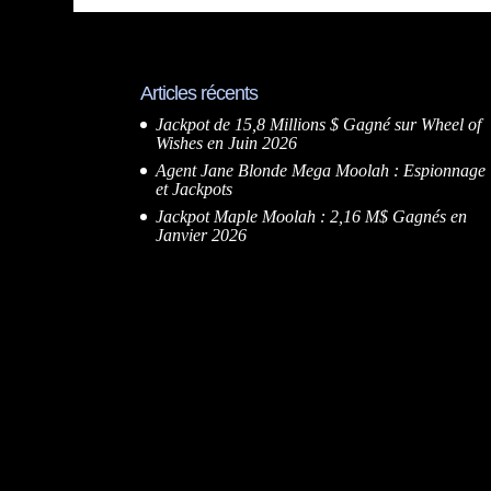
Articles récents
Jackpot de 15,8 Millions $ Gagné sur Wheel of
Wishes en Juin 2026
Agent Jane Blonde Mega Moolah : Espionnage
et Jackpots
Jackpot Maple Moolah : 2,16 M$ Gagnés en
Janvier 2026