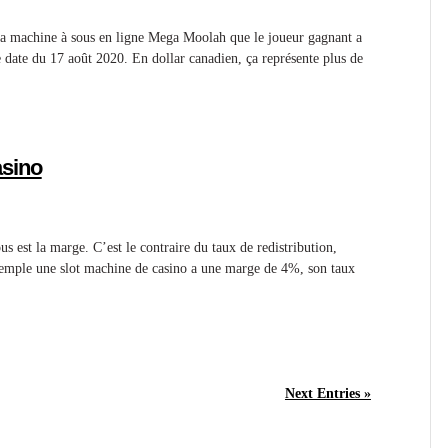
 la machine à sous en ligne Mega Moolah que le joueur gagnant a
 date du 17 août 2020. En dollar canadien, ça représente plus de
asino
s est la marge. C’est le contraire du taux de redistribution,
emple une slot machine de casino a une marge de 4%, son taux
Next Entries »