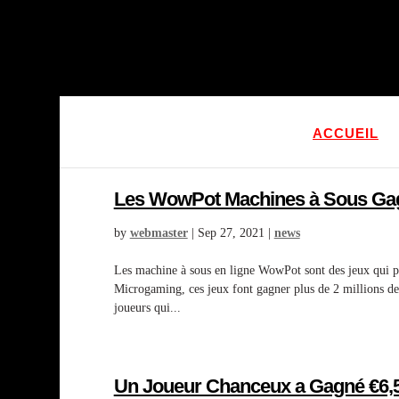
ACCUEIL
Les WowPot Machines à Sous Gag
by
webmaster
|
Sep 27, 2021
|
news
Les machine à sous en ligne WowPot sont des jeux qui pa
Microgaming, ces jeux font gagner plus de 2 millions de 
joueurs qui...
Un Joueur Chanceux a Gagné €6,5