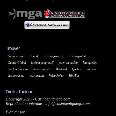
Trouver
bonus gratuit
Canada
casino français
casino gratuit
Games Global
jackpot progressif
jouer au casino
loto quebec
machines à sous
mega moolah
Montréal
Québec
Roulette
site de casino
tour gratuit
Vidéo Poker
WowPot
Droits d’auteur
Copyright 2026 - Casinoenligneqc.com
Reproduction interdite - info@casinoenligneqc.com
Plan du site