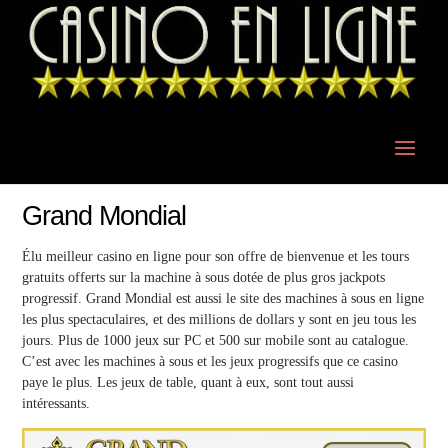
Grand Mondial
Élu meilleur casino en ligne pour son offre de bienvenue et les tours
gratuits offerts sur la machine à sous dotée de plus gros jackpots
progressif. Grand Mondial est aussi le site des machines à sous en ligne
les plus spectaculaires, et des millions de dollars y sont en jeu tous les
jours. Plus de 1000 jeux sur PC et 500 sur mobile sont au catalogue.
C’est avec les machines à sous et les jeux progressifs que ce casino
paye le plus. Les jeux de table, quant à eux, sont tout aussi
intéressants.