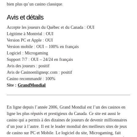
bien plus qu’un casino classique.
Avis et détails
Accepte les joueurs du Québec et du Canada : OUI
Légitime à Montréal : OUI
Version PC et Apple : OUI
Version mobile : OUI – 100% en français
Logiciel : Microgaming
Support 7/7 : OUI – 24/24 en français
Avis des joueurs : positif
Avis de Casinoenligneqc.com : positif
Casino recommandé : 100%
Site :
GrandMondial
En ligne depuis l’année 2006, Grand Mondial est l’un des casinos en
ligne les plus réputés et prestigieux du Canada. Ce site est aussi le
casino qui a permis à des dizaines de joueurs de devenir millionnaires
d’un jour à l’autre. Il est le leader mondial des meilleurs sites de jeux
de casino sur PC et Mobile. Le logiciel du site, Microgaming, fait