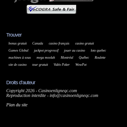
Trouver
bonus gratuit
Canada
casino français
casino gratuit
Games Global
jackpot progressif
jouer au casino
loto quebec
machines à sous
mega moolah
Montréal
Québec
Roulette
site de casino
tour gratuit
Vidéo Poker
WowPot
Droits d’auteur
Copyright 2026 - Casinoenligneqc.com
Reproduction interdite - info@casinoenligneqc.com
Plan du site