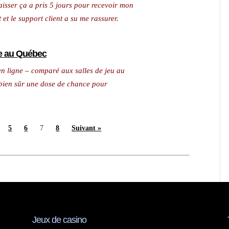
isser ça a pris 5 jours pour recevoir mon
et le support client a su me rassurer.
e au Québec
en ligne – comparé aux salles de jeu au
t bien sûr une dose de chance pour
5
6
7
8
Suivant »
Jeux de casino