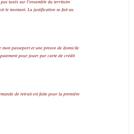
 pas taxés sur l’ensemble du territoire
t le montant. La justification se fait au
 mon passeport et une preuve de domicile
 paiement pour jouer par carte de crédit
mande de retrait est faite pour la première