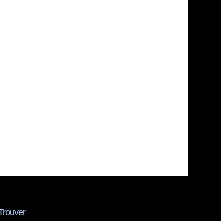
Trouver