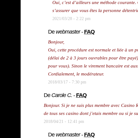
Oui, c’est d’ailleurs une méthode courante. 
s’assurer que vous êtes la personne détentric
2021/03/28 - 2:22 pm
De
webmaster
-
FAQ
Bonjour,
Oui, cette procédure est normale et liée à un 
(délai de 2 à 3 jours ouvrables pour être payé)
pour vous). Sinon le virement bancaire est au
Cordialement, le modérateur.
2018/03/17 - 7:30 pm
De
Carole C.
-
FAQ
Bonjour. Si je ne suis plus membre avec Casino Re
de tous ses casino dont j’etais membre ou si je su
2018/04/21 - 12:41 pm
De
webmaster
-
FAQ