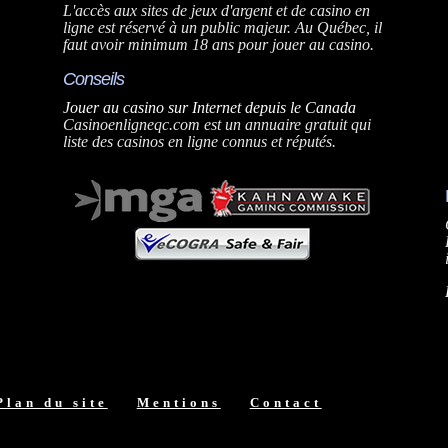
L'accès aux sites de jeux d'argent et de casino en
ligne est réservé à un public majeur. Au Québec, il
faut avoir minimum 18 ans pour jouer au casino.
Conseils
Jouer au casino sur Internet depuis le Canada
Casinoenligneqc.com est un annuaire gratuit qui
liste des casinos en ligne connus et réputés.
Plan du site
Mentions
Contact