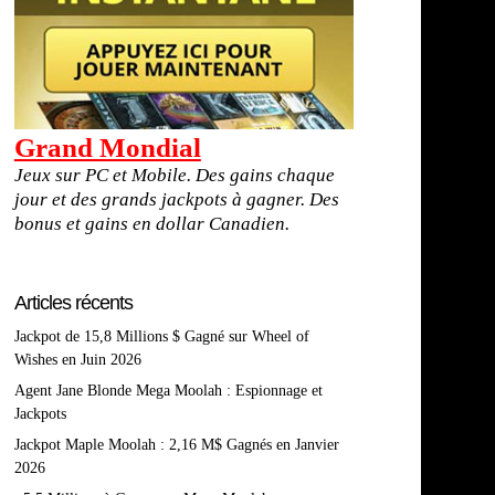
Grand Mondial
Jeux sur PC et Mobile. Des gains chaque
jour et des grands jackpots à gagner. Des
bonus et gains en dollar Canadien.
Articles récents
Jackpot de 15,8 Millions $ Gagné sur Wheel of
Wishes en Juin 2026
Agent Jane Blonde Mega Moolah : Espionnage et
Jackpots
Jackpot Maple Moolah : 2,16 M$ Gagnés en Janvier
2026