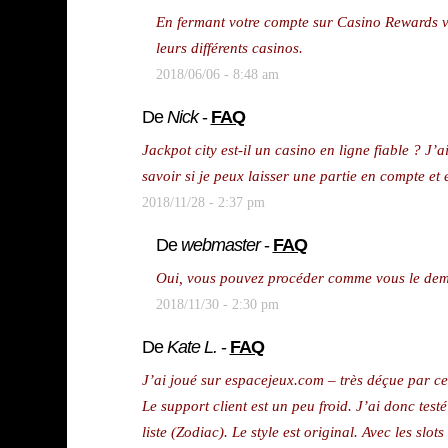
En fermant votre compte sur Casino Rewards v
leurs différents casinos.
2018/06/06 - 8:48 am
De
Nick
-
FAQ
Jackpot city est-il un casino en ligne fiable ? J’
savoir si je peux laisser une partie en compte et e
2018/11/28 - 2:37 pm
De
webmaster
-
FAQ
Oui, vous pouvez procéder comme vous le de
2018/11/30 - 2:30 pm
De
Kate L.
-
FAQ
J’ai joué sur espacejeux.com – très déçue par ce 
Le support client est un peu froid. J’ai donc test
liste (Zodiac). Le style est original. Avec les sl