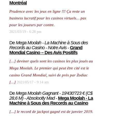
Montréal
Prudence avec les jeux en ligne !!! Ça reste un
business lucratif pour les casinos virtuels… pas
pour les joueurs par contre.
2021/03/19 - 6:28 pm
De
Mega Moolah - La Machine à Sous des
Records au Casino - Notre Avis
-
Grand
Mondial Casino – Des Avis Positifs
[…] deviner quels sont les casinos les plus joués au
Mega Moolah. Le premier qui peut être cité est le
casino Grand Mondial, suivi de près par Zodiac
[…]
2021/05/17 - 9:14 am
De
Mega Moolah Gagnant - 19'430'723 € (C$
28,6 M) - Absolootly Mad
-
Mega Moolah - La
Machine à Sous des Records au Casino
[…] le record de jackpot gagné est de janvier 2019.