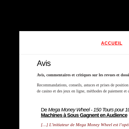
ACCUEIL
Avis
Avis, commentaires et critiques sur les revues et doss
Recommandations, conseils, astuces et prises de position 
de casino et des jeux en ligne, méthodes de paiement et 
De
Mega Money Wheel - 150 Tours pour 1
Machines à Sous Gagnent en Audience
[…] L’initiateur de Mega Money Wheel est l’opér