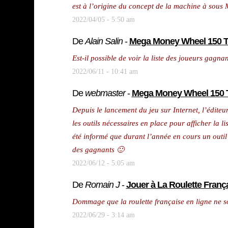
est à l’origine du concept de la machine à sou
2022/04/05 - 5:50 am
De
Alain Salin
-
Mega Money Wheel 150 Tou
Est-il possible de voir la liste des joueurs gagna
2022/06/11 - 10:41 am
De
webmaster
-
Mega Money Wheel 150 To
Depuis le lancement du jeu sur Internet, l’éditeu
les outils nécessaires en place pour afficher la 
été informé que durant l’année en cours un outil 
des gagnants 🙂
2022/06/12 - 5:05 am
De
Romain J
-
Jouer à La Roulette França
Dommage que la roulette française en ligne ne so
2022/06/29 - 3:14 am