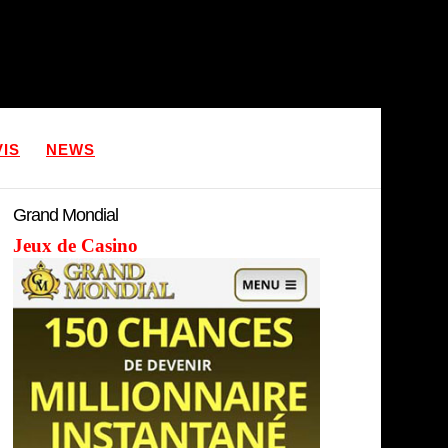
VIS
NEWS
Grand Mondial
Jeux de Casino