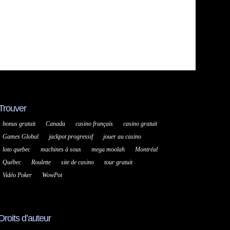
Trouver
bonus gratuit
Canada
casino français
casino gratuit
Games Global
jackpot progressif
jouer au casino
loto quebec
machines à sous
mega moolah
Montréal
Québec
Roulette
site de casino
tour gratuit
Vidéo Poker
WowPot
Droits d’auteur